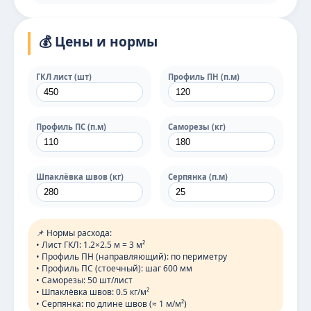
💰 Цены и нормы
ГКЛ лист (шт)
Профиль ПН (п.м)
Профиль ПС (п.м)
Саморезы (кг)
Шпаклёвка швов (кг)
Серпянка (п.м)
📌 Нормы расхода:
• Лист ГКЛ: 1.2×2.5 м = 3 м²
• Профиль ПН (направляющий): по периметру
• Профиль ПС (стоечный): шаг 600 мм
• Саморезы: 50 шт/лист
• Шпаклёвка швов: 0.5 кг/м²
• Серпянка: по длине швов (≈ 1 м/м²)