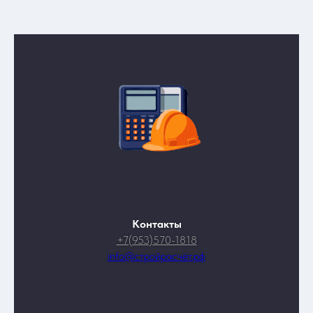
Контакты
+7(953)570-1818
info@стройрасчёт.рф