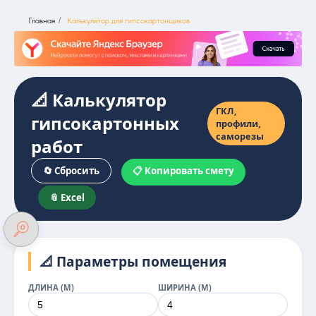
Главная
/
Калькулятор для гипсокартонщиков
📐 Калькулятор
ГКЛ,
гипсокартонных
профили,
саморезы
работ
🔄 Сбросить
📋 Копировать смету
📎 Excel
📐 Параметры помещения
ДЛИНА (М)
ШИРИНА (М)