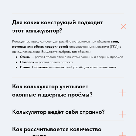
Для каких конструкций подходит
этот калькулятор?
Калькулятор предназначен для расчёта материалов при обшивке
стен,
потолка или обеих поверхностей
гипсокартонными листами (ГКЛ) в
одном помещении. Вы можете выбрать тип обшивки:
Стены
— расчёт только стен с вычетом оконных и дверных проёмов.
Потолок
— расчёт только потолка.
Стены + потолок
— комплексный расчёт для всего помещения.
Как калькулятор учитывает
оконные и дверные проёмы?
Калькулятор ведёт себя странно?
Как рассчитывается количество