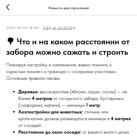
Новости для строителей
2026-04-26 18:08
САД И ОГОРОД
🌳 Что и на каком расстоянии от
забора можно сажать и строить
Планируя застройку и озеленение, важно помнить о
«красных линиях» и границах с соседними участками.
Основные правила таковы:
Деревья:
высокорослые (яблони, груши, сосны) — не
ближе
4 метров
от соседского забора. Кустарники
(смородина, малина) — минимум
1 метр
.
Хозпостройки для животных:
птичник или
крольчатник должны размещаться минимум в
4 метрах
от соседей .
Расстояние до окон соседа:
от вашего жилого дома